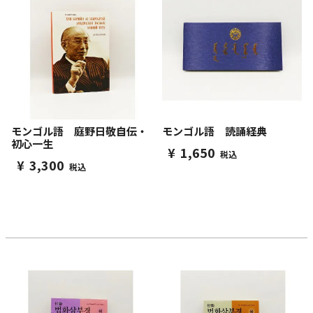
モンゴル語 庭野日敬自伝・
モンゴル語 読誦経典
初心一生
¥
1,650
税込
¥
3,300
税込