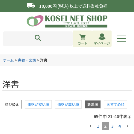
10,000円 (税込) 以上で送料当社負担
カート
マイページ
ホーム
書籍・楽譜
洋書
洋書
並び替え
価格が安い順
価格が高い順
新着順
おすすめ順
65
件中
21
-
40
件表示
1
2
3
4