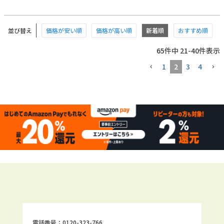
並び替え
価格が安い順
価格が高い順
新着順
おすすめ順
65
件中
21
-
40
件表示
1
2
3
4
電話番号：0120-323-766