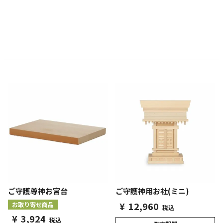
ご守護尊神お宮台
ご守護神用お社(ミニ)
¥
12,960
お取り寄せ商品
税込
¥
3,924
税込