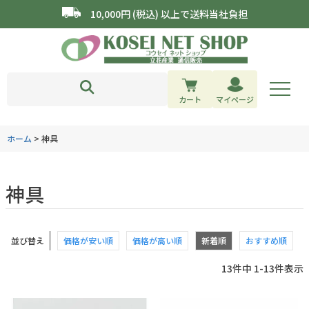
10,000円 (税込) 以上で送料当社負担
カート
マイページ
ホーム
神具
神具
並び替え
価格が安い順
価格が高い順
新着順
おすすめ順
13
件中
1
-
13
件表示