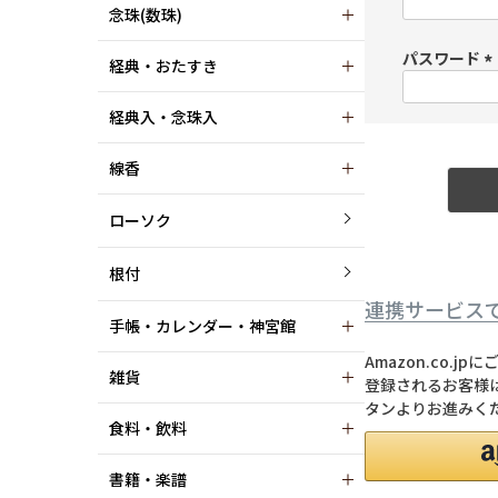
念珠(数珠)
パスワード
経典・おたすき
(
経典入・念珠入
)
線香
ローソク
根付
連携サービス
手帳・カレンダー・神宮館
Amazon.co.
雑貨
登録されるお客様は
タンよりお進みく
食料・飲料
書籍・楽譜