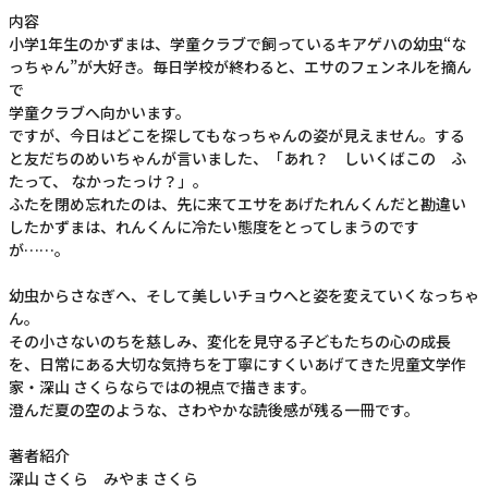
内容
小学1年生のかずまは、学童クラブで飼っているキアゲハの幼虫“な
っちゃん”が大好き。毎日学校が終わると、エサのフェンネルを摘ん
で
学童クラブへ向かいます。
ですが、今日はどこを探してもなっちゃんの姿が見えません。する
と友だちのめいちゃんが言いました、「あれ？ しいくばこの ふ
たって、 なかったっけ？」。
ふたを閉め忘れたのは、先に来てエサをあげたれんくんだと勘違い
したかずまは、れんくんに冷たい態度をとってしまうのです
が……。
幼虫からさなぎへ、そして美しいチョウへと姿を変えていくなっちゃ
ん。
その小さないのちを慈しみ、変化を見守る子どもたちの心の成長
を、日常にある大切な気持ちを丁寧にすくいあげてきた児童文学作
家・深山 さくらならではの視点で描きます。
澄んだ夏の空のような、さわやかな読後感が残る一冊です。
著者紹介
深山 さくら みやま さくら