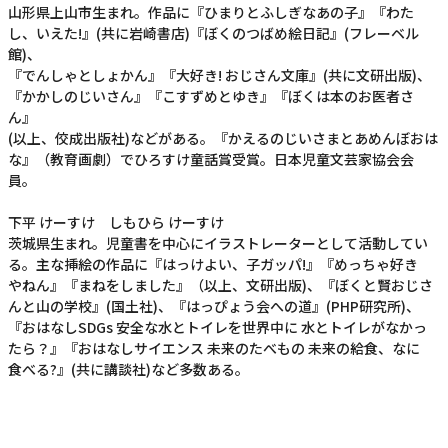
山形県上山市生まれ。作品に『ひまりとふしぎなあの子』『わた
し、いえた!』(共に岩崎書店)『ぼくのつばめ絵日記』(フレーベル
館)、
『でんしゃとしょかん』『大好き! おじさん文庫』(共に文研出版)、
『かかしのじいさん』『こすずめとゆき』『ぼくは本のお医者さ
ん』
(以上、佼成出版社)などがある。『かえるのじいさまとあめんぼおは
な』（教育画劇）でひろすけ童話賞受賞。日本児童文芸家協会会
員。
下平 けーすけ しもひら けーすけ
茨城県生まれ。児童書を中心にイラストレーターとして活動してい
る。主な挿絵の作品に『はっけよい、子ガッパ!』『めっちゃ好き
やねん』『まねをしました』（以上、文研出版)、『ぼくと賢おじさ
んと山の学校』(国土社)、『はっぴょう会への道』(PHP研究所)、
『おはなしSDGs 安全な水とトイレを世界中に 水とトイレがなかっ
たら？』『おはなしサイエンス 未来のたべもの 未来の給食、なに
食べる?』(共に講談社)など多数ある。