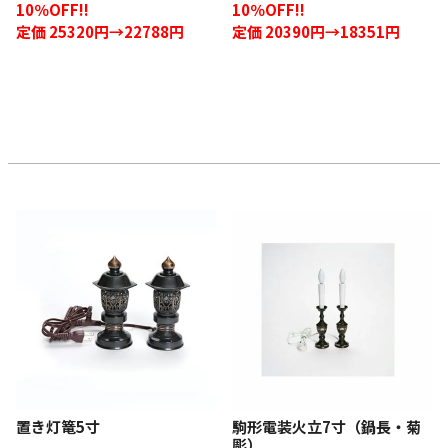
10％OFF!!
10％OFF!!
定価 25320円→22788円
定価 20390円→18351円
置き灯篭5寸
駒形電装火立7寸（鍋長・菊
彫）