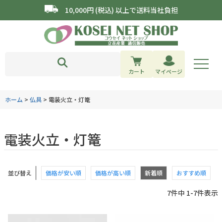
10,000円 (税込) 以上で送料当社負担
カート
マイページ
ホーム
仏具
電装火立・灯篭
電装火立・灯篭
並び替え
価格が安い順
価格が高い順
新着順
おすすめ順
7
件中
1
-
7
件表示