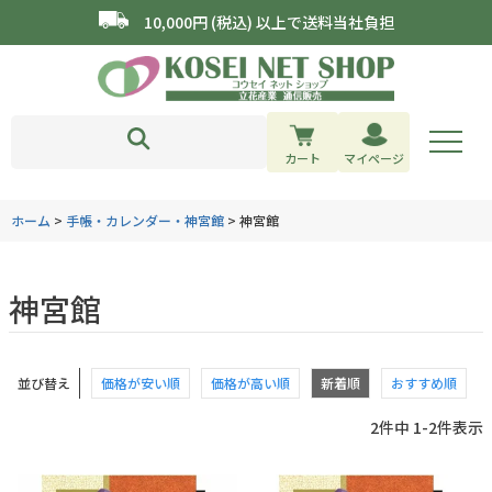
10,000円 (税込) 以上で送料当社負担
カート
マイページ
ホーム
手帳・カレンダー・神宮館
神宮館
神宮館
並び替え
価格が安い順
価格が高い順
新着順
おすすめ順
2
件中
1
-
2
件表示