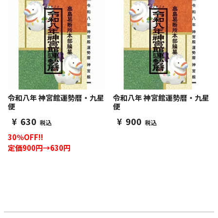
令和八年 神宮館運勢暦・九星
令和八年 神宮館運勢暦・九星
便
便
¥
630
¥
900
税込
税込
30％OFF!!
定価900円→630円