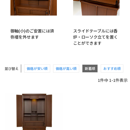
御軸(小)のご安置には須
スライドテーブルには香
弥壇を外せます
炉・ローソク立てを置く
ことができます
並び替え
価格が安い順
価格が高い順
新着順
おすすめ順
1
件中
1
-
1
件表示