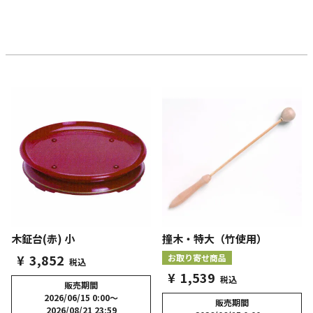
木鉦台(赤) 小
撞木・特大（竹使用）
¥
3,852
お取り寄せ商品
税込
¥
1,539
税込
販売期間
2026/06/15 0:00
〜
販売期間
2026/08/21 23:59