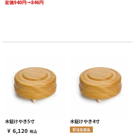
定価940円→846円
木鉦けやき5寸
木鉦けやき4寸
¥
6,120
受注生産品
税込