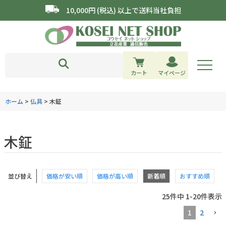
10,000円 (税込) 以上で送料当社負担
カート
マイページ
ホーム
仏具
木鉦
木鉦
並び替え
価格が安い順
価格が高い順
新着順
おすすめ順
25
件中
1
-
20
件表示
1
2