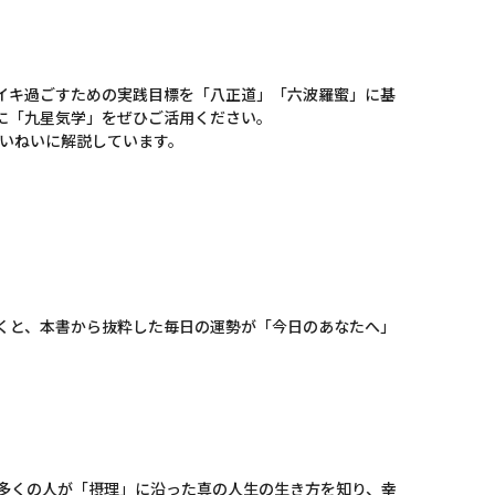
イキ過ごすための実践目標を「八正道」「六波羅蜜」に基
に「九星気学」をぜひご活用ください。
ていねいに解説しています。
くと、本書から抜粋した毎日の運勢が「今日のあなたへ」
も多くの人が「摂理」に沿った真の人生の生き方を知り、幸