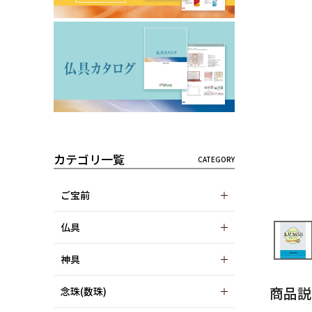
カテゴリ一覧
ご宝前
仏具
神具
商品説
念珠(数珠)