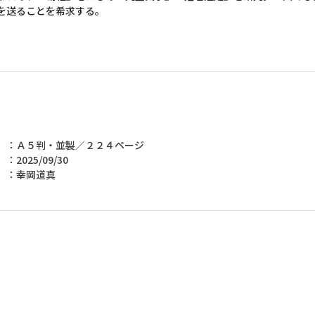
を送ることを希求する。
 ：Ａ５判・並製／２２４ページ
2025/09/30
：幸岡道真