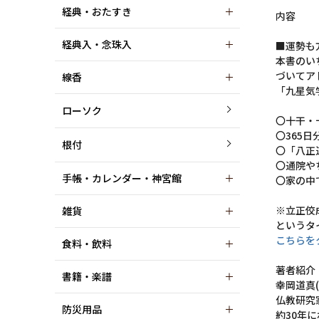
経典・おたすき
内容
経典入・念珠入
■運勢も
本書のい
づいてア
線香
「九星気
ローソク
〇十干・
〇365
根付
〇「八正
〇通院や
手帳・カレンダー・神宮館
〇家の中
※立正佼
雑貨
というタ
こちらを
食料・飲料
著者紹介
書籍・楽譜
幸岡道真(
仏教研究
防災用品
約30年