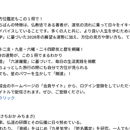
方位鑑定もこの１冊で！
ちばんの特徴は、仏教徒である著者が、運気の流れに乗って日々をイキ
ドバイスしていることです。多くの人と共に、より良い人生を歩むため
学」に基づいた2026年の展望＆運勢に加え、方位の見方や使い方も、
十二支・九星・六曜・二十四節気と暦を網羅！
日分の運勢が、この１冊でまるわかり
道」「六波羅蜜」に基づいて、毎日の生活実践を掲載
ちょっとした旅行の際にも自分で方位が見られる
でも、星のパワーを生かして「開運」！
成会のホームページの「会員サイト」から、ログイン登録をしていただ
イトルで配信されます。ぜひ、ご登録ください。
クリック
さちおか みちまさ)
家。仏道の研鑽とその伝播に日々努めている。
にわたり、『易経』をはじめ『九星気学』『姓名鑑定』を研究。一人で