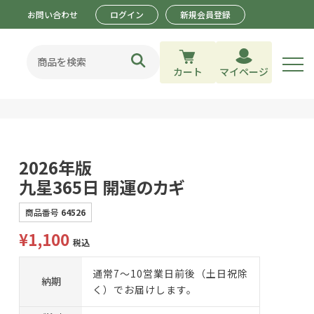
お問い合わせ
ログイン
新規会員登録
カート
マイページ
2026年版
九星365日 開運のカギ
商品番号
64526
¥
1,100
税込
通常7～10営業日前後（土日祝除
納期
く）でお届けします。