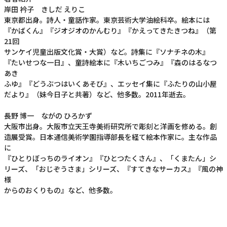
岸田 衿子 きしだ えりこ
東京都出身。詩人・童話作家。東京芸術大学油絵科卒。絵本には
『かばくん』『ジオジオのかんむり』『かえってきたきつね』（第
21回
サンケイ児童出版文化賞・大賞）など。詩集に『ソナチネの木』
『たいせつな一日』、童詩絵本に『木いちごつみ』『森のはるなつ
あき
ふゆ』『どうぶつはいくあそび』、エッセイ集に『ふたりの山小屋
だより』（妹今日子と共著）など、他多数。2011年逝去。
長野 博一 ながの ひろかず
大阪市出身。大阪市立天王寺美術研究所で彫刻と洋画を修める。創
造展受賞。日本通信美術学園指導部長を経て絵本作家に。主な作品
に
『ひとりぼっちのライオン』『ひとつたくさん』、「くまたん」シ
リーズ、「おじぞうさま」シリーズ、『すてきなサーカス』『風の神
様
からのおくりもの』など、他多数。