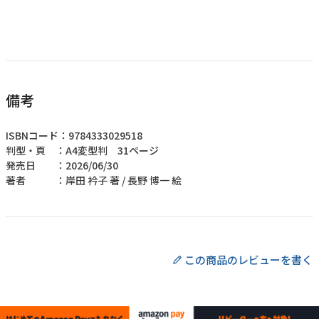
備考
ISBNコード：9784333029518
判型・頁 ：A4変型判 31ページ
発売日 ：2026/06/30
著者 ：岸田 衿子 著 / 長野 博一 絵