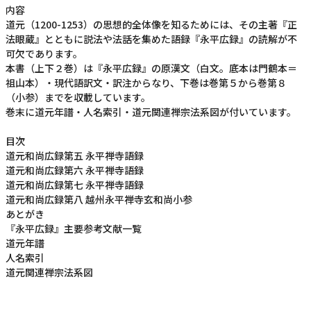
内容
道元（1200-1253）の思想的全体像を知るためには、その主著『正
法眼蔵』とともに説法や法話を集めた語録『永平広録』の読解が不
可欠であります。
本書（上下２巻）は『永平広録』の原漢文（白文。底本は門鶴本＝
祖山本）・現代語訳文・訳注からなり、下巻は巻第５から巻第８
（小参）までを収載しています。
巻末に道元年譜・人名索引・道元関連禅宗法系図が付いています。
目次
道元和尚広録第五 永平禅寺語録
道元和尚広録第六 永平禅寺語録
道元和尚広録第七 永平禅寺語録
道元和尚広録第八 越州永平禅寺玄和尚小参
あとがき
『永平広録』主要参考文献一覧
道元年譜
人名索引
道元関連禅宗法系図