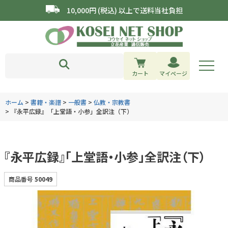
10,000円 (税込) 以上で送料当社負担
カート
マイページ
ホーム
書籍・楽譜
一般書
仏教・宗教書
『永平広録』「上堂語・小参」全訳注（下）
『永平広録』「上堂語・小参」全訳注（下）
商品番号
50049