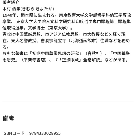
著者紹介
木村 清孝(きむら きよたか)
1940年、熊本県に生まれる。東京教育大学文学部哲学科倫理学専攻
卒業、 東京大学大学院人文科学研究科印度哲学専門課程博士課程単
位取得退学。文学博士（東京大学）。
専攻は中国華厳思想、東アジア仏教思想。東大教授などを経て現
在、東大名誉教授、曹洞宗龍宝寺（北海道函館市）住職などを務め
る。
おもな著書に『初期中国華厳思想の研究』（春秋社）、『中国華厳
思想史』（平楽寺書店）、『「正法眼蔵」全巻解読』などがある。
備考
ISBNコード：9784333028955