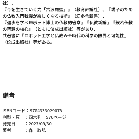
社）、
『今を生きていく力「六波羅蜜」』（教育評論社）、『親子のため
の仏教入門――我慢が楽しくなる技術』（幻冬舎新書）、
『退歩を学べ――ロボット博士の仏教的省察』『仏教新論』『般若――仏教
の智慧の核心』（ともに佼成出版社）等があり、
共著書に『ロボット工学と仏教――ＡＩ時代の科学の限界と可能性』
（佼成出版社）等がある。
備考
ISBNコード：9784333029075
判型・頁 ：四六判 576ページ
発売日 ：2023/09/30
著者 ：森 政弘