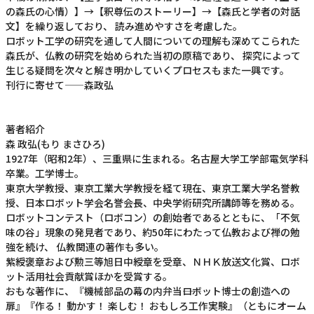
の森氏の心情）】→【釈尊伝のストーリー】→【森氏と学者の対話
文】を繰り返しており、 読み進めやすさを考慮した。
ロボット工学の研究を通して人間についての理解も深めてこられた
森氏が、仏教の研究を始められた当初の原稿であり、 探究によって
生じる疑問を次々と解き明かしていくプロセスもまた一興です。
刊行に寄せて——森政弘
著者紹介
森 政弘(もり まさひろ)
1927年（昭和2年）、三重県に生まれる。名古屋大学工学部電気学科
卒業。工学博士。
東京大学教授、東京工業大学教授を経て現在、東京工業大学名誉教
授、日本ロボット学会名誉会長、中央学術研究所講師等を務める。
ロボットコンテスト（ロボコン）の創始者であるとともに、「不気
味の谷」現象の発見者であり、約50年にわたって仏教および禅の勉
強を続け、 仏教関連の著作も多い。
紫綬褒章および勲三等旭日中綬章を受章、ＮＨＫ放送文化賞、ロボ
ット活用社会貢献賞ほかを受賞する。
おもな著作に、『機械部品の幕の内弁当――ロボット博士の創造への
扉』『作る！ 動かす！ 楽しむ！ おもしろ工作実験』（ともにオーム