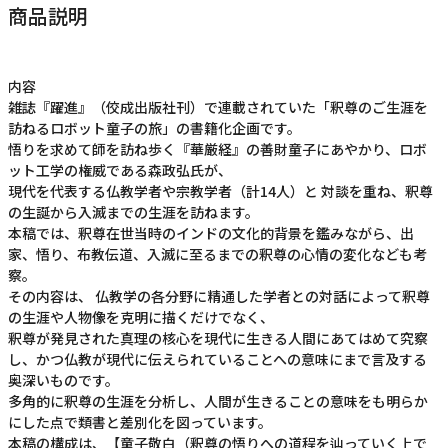
商品説明
内容
雑誌『躍進』（佼成出版社刊）で連載されていた「釈尊のご生涯を
訪ねるロボット童子の旅」の書籍化企画です。
悟りを求めて師を訪ね歩く『華厳経』の善財童子にあやかり、ロボ
ット工学の権威である森政弘氏が、
現代を代表する仏教学者や宗教学者（計14人）と 対談を重ね、釈尊
の生誕から入滅までの生涯を訪ねます。
本稿では、釈尊在世当時のインドの文化的背景を鑑みながら、出
家、悟り、布教伝道、入滅に至るまでの釈尊の心情の変化なども考
察。
その内容は、 仏教学の各分野に精通した学者との対話によって釈尊
の生涯や人物像を克明に描くだけでなく、
釈尊が発見された真理の核心を現代に生きる人間にあてはめて究察
し、かつ仏教が現代に伝えられていることへの意味にまで言及する
奥深いものです。
多角的に釈尊の生涯を分析し、人間が生きることの意味をも明らか
にした点で類書と差別化を図っています。
本稿の構成は、【童子敬白（釈尊の悟りへの道程を辿っていく上で