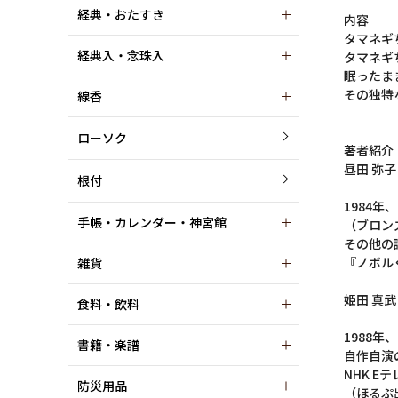
経典・おたすき
内容
タマネギ
経典入・念珠入
タマネギ
眠ったま
その独特
線香
ローソク
著者紹介
昼田 弥子
根付
1984
手帳・カレンダー・神宮館
（ブロン
その他の
『ノボル
雑貨
姫田 真武
食料・飲料
1988
書籍・楽譜
自作自演
NHK 
防災用品
（ほるぷ