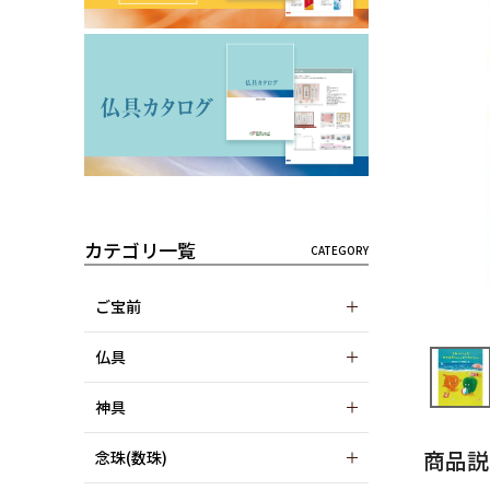
カテゴリ一覧
ご宝前
仏具
神具
商品説
念珠(数珠)