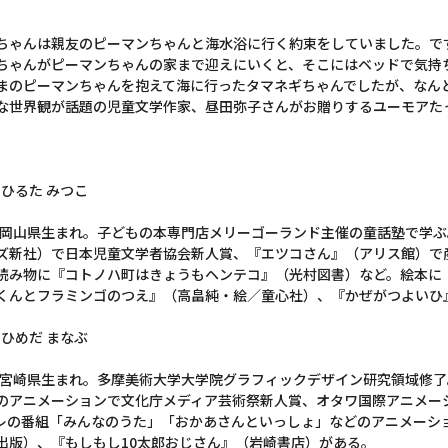
ちゃんは親友のピーマンちゃんと海水浴に行く約束をしていました。で
ちゃんがピーマンちゃんの家まで迎えにいくと、そこにはベッドで気持
まのピーマンちゃんを抱えて海に行ったタマネギちゃんでしたが、なんと
な世界観が話題の児童文学作家、昼田弥子さんがお贈りするユーモアた
 ひるた みつこ
年、岡山県生まれ。子どもの本専門店メリーゴーランド主催の童話塾で学
ズ新社）で日本児童文学者協会新人賞、『エツコさん』（アリス館）で
読み物に『コトノハ町はきょうもヘンテコ』（光村図書）など。絵本に
くんとフラミンゴのつえ』（高畠純・絵／童心社）、『かぜがつよいひ
 ひめだ まなぶ
年、宮崎県生まれ。多摩美術大学大学院グラフィックデザイン研究領域修
のアニメーションで文化庁メディア芸術祭新人賞、オタワ国際アニメー
Eテレの番組「みんなのうた」「おかあさんといっしょ」などのアニメーシ
出版）、『もしもし10太郎おじさん』（岩崎書店）がある。