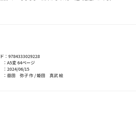
ド：9784333029228
：A5変 64ページ
2024/06/15
昼田 弥子 作 / 姫田 真武 絵