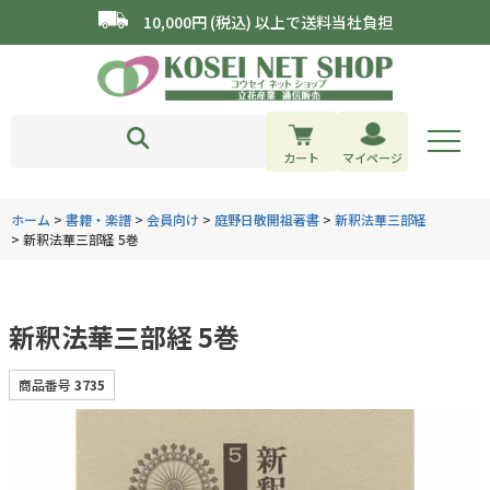
10,000円 (税込) 以上で送料当社負担
カート
マイページ
ホーム
書籍・楽譜
会員向け
庭野日敬開祖著書
新釈法華三部経
新釈法華三部経 5巻
新釈法華三部経 5巻
商品番号
3735