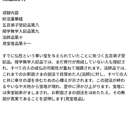
収録内容
妙法蓮華経
五百弟子受記品第八
授学無学人記品第九
法師品第十
見宝塔品第十一
すでに仏性という尊い宝を与えられていたことに気づく五百弟子受
記品。授学無学人記品では、まだ修行が完成していない人も授記さ
れ、すべての人の成仏の可能性が重ねて強調されます。法師品では、
これまでのお釈迦さまの説法で目覚めた人(法師)に対し、すべての人
と共に幸せの道を歩むための心構えが示されます。この説法が終わ
るやいなや大地から宝塔が現れ、空中に浮かび上がります。宝塔に
は多宝如来がましまされ、お釈迦さまの説法をほめたたえ、その教
説が真実であることを証明します(見宝塔品)。