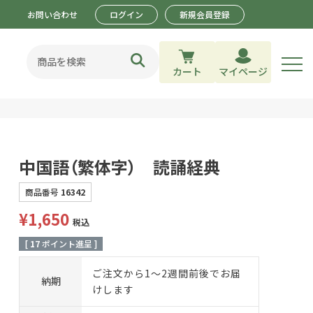
お問い合わせ
ログイン
新規会員登録
カート
マイページ
中国語（繁体字） 読誦経典
商品番号
16342
¥
1,650
税込
[
17
ポイント進呈 ]
ご注文から1～2週間前後でお届
納期
けします