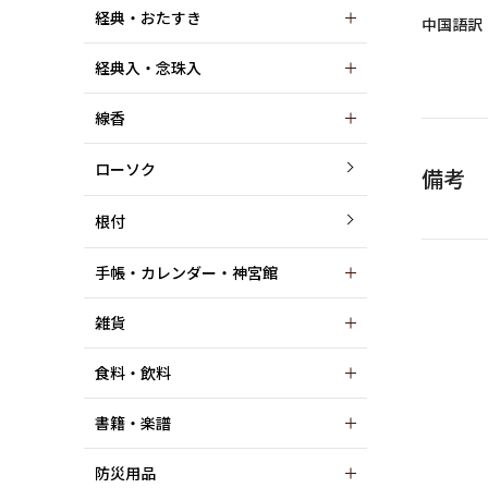
経典・おたすき
中国語訳
経典入・念珠入
線香
ローソク
備考
根付
手帳・カレンダー・神宮館
雑貨
食料・飲料
書籍・楽譜
防災用品