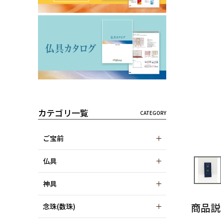
カテゴリ一覧
ご宝前
仏具
神具
商品説
念珠(数珠)