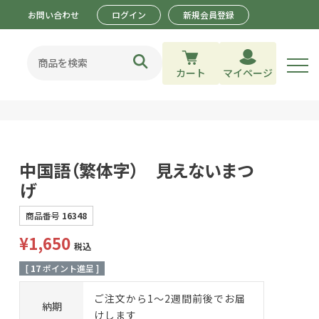
お問い合わせ
ログイン
新規会員登録
カート
マイページ
中国語（繁体字） 見えないまつ
げ
商品番号
16348
¥
1,650
税込
[
17
ポイント進呈 ]
ご注文から1～2週間前後でお届
納期
けします