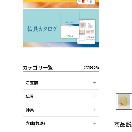
カテゴリ一覧
ご宝前
仏具
神具
商品説
念珠(数珠)