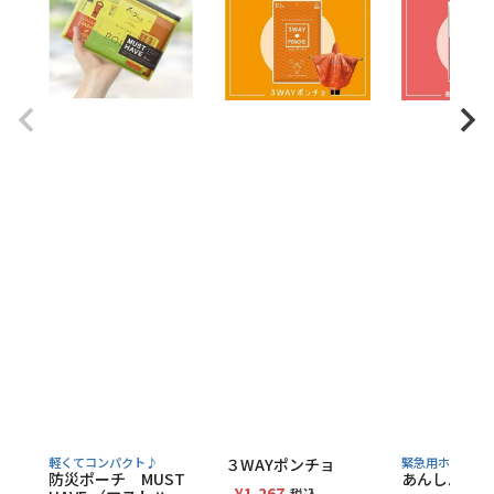
軽くてコンパクト♪
３WAYポンチョ
緊急用ホイッス
防災ポーチ MUST
あんしんホイ
¥
1,267
税込