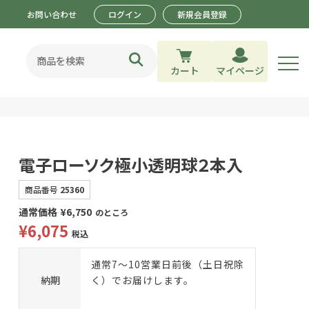
お問い合わせ
ログイン
新規会員登録
カート
マイページ
電子ローソク極小透明球２本入
商品番号
25360
通常価格
¥
6,750
のところ
¥
6,075
税込
通常7～10営業日前後（土日祝除
納期
く）でお届けします。