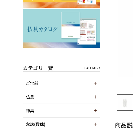
カテゴリ一覧
ご宝前
仏具
神具
商品説
念珠(数珠)