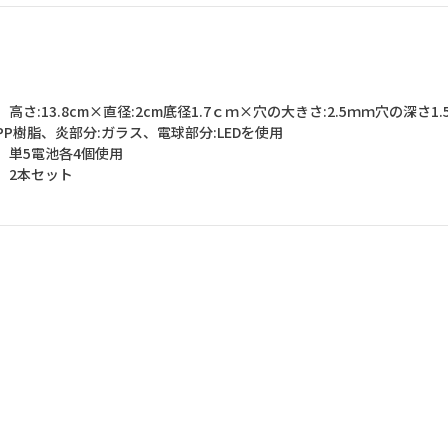
高さ:13.8cm×直径:2cm底径1.7ｃｍ×穴の大きさ:2.5ｍｍ穴の深さ1.
PP樹脂、炎部分:ガラス、電球部分:LEDを使用
】単5電池各4個使用
】2本セット