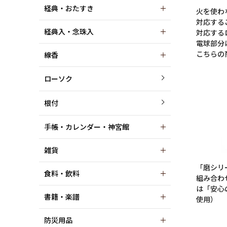
経典・おたすき
火を使わ
対応する
経典入・念珠入
対応する
電球部分
こちらの
線香
ローソク
根付
手帳・カレンダー・神宮館
雑貨
「磨シリ
食料・飲料
組み合わ
は「安心
書籍・楽譜
使用）
防災用品