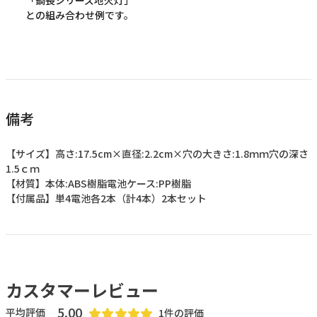
「鍋長シリーズ地火灯」
との組み合わせ例です。
備考
【サイズ】高さ:17.5cm×直径:2.2cm×穴の大きさ:1.8ｍｍ穴の深さ
1.5ｃｍ
【材質】本体:ABS樹脂電池ケース:PP樹脂
【付属品】単4電池各2本（計4本）2本セット
5.00
1