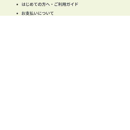
はじめての方へ・ご利用ガイド
お支払いについて
配送・発送について
商品について
返品・交換・不良品について
会員登録の操作について
商品の絞り込み・並び替えの操作について
MYページ・パスワード発行の操作について
当サイトについて
立花産業HOME
会社情報