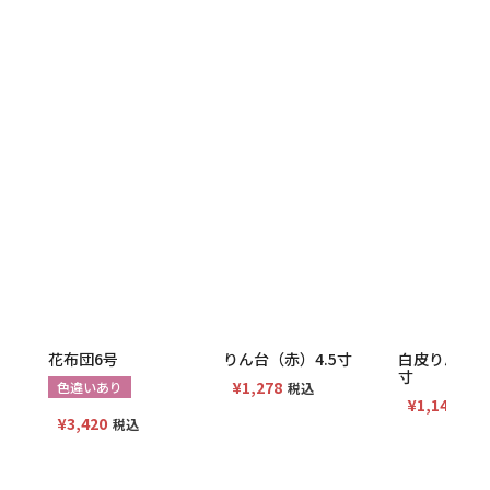
花布団6号
りん台（赤）4.5寸
白皮りん棒（
寸
¥
1,278
色違いあり
税込
¥
1,143
税込
¥
3,420
税込