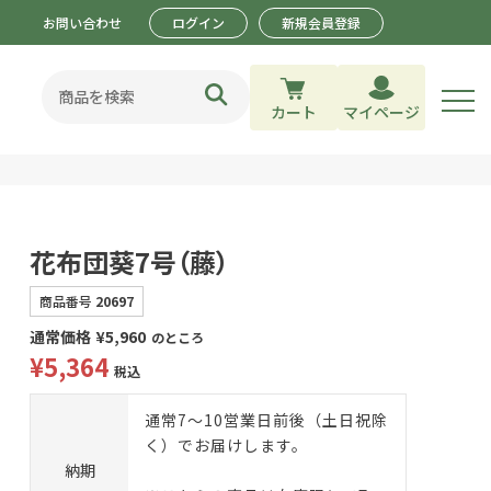
お問い合わせ
ログイン
新規会員登録
カート
マイページ
花布団葵7号（藤）
商品番号
20697
通常価格
¥
5,960
のところ
¥
5,364
税込
通常7～10営業日前後（土日祝除
く）でお届けします。
納期