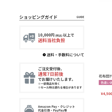
ショッピングガイド
10,000円
以上で
(税込)
送料当社負担
送料・手数料について
ご注文受付後、
通常7日前後
花布団7
でお届けいたします。
色違い
※一部商品を除く
※セール時は遅れる場合があります
¥
4,50
Amazon Pay・クレジット
代金引換・PayPay等