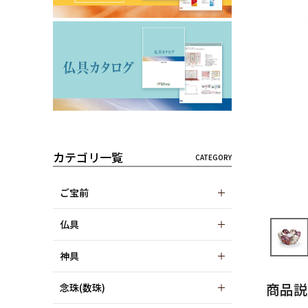
カテゴリ一覧
ご宝前
仏具
神具
商品説
念珠(数珠)