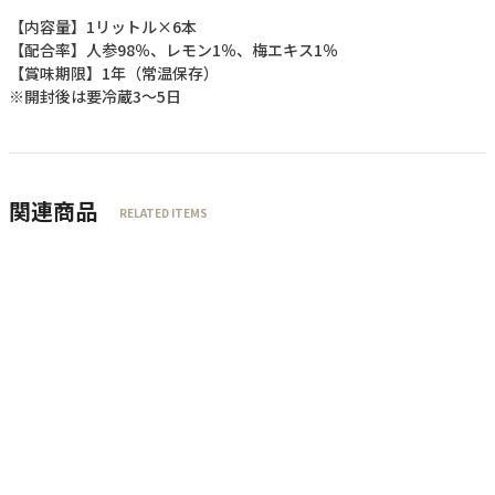
【内容量】1リットル×6本
【配合率】人参98％、レモン1％、梅エキス1％
【賞味期限】1年（常温保存）
※開封後は要冷蔵3～5日
関連商品