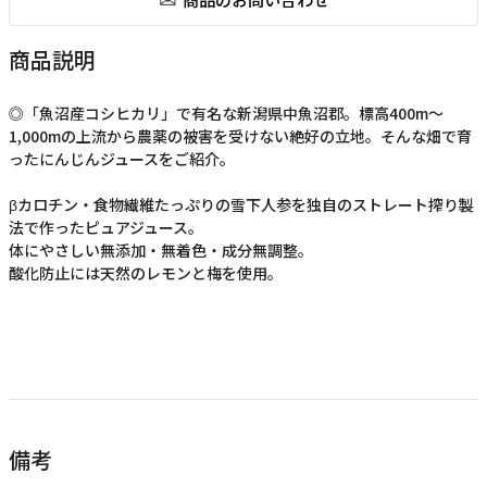
商品説明
◎「魚沼産コシヒカリ」で有名な新潟県中魚沼郡。標高400m～
1,000mの上流から農薬の被害を受けない絶好の立地。そんな畑で育
ったにんじんジュースをご紹介。
βカロチン・食物繊維たっぷりの雪下人参を独自のストレート搾り製
法で作ったピュアジュース。
体にやさしい無添加・無着色・成分無調整。
酸化防止には天然のレモンと梅を使用。
備考