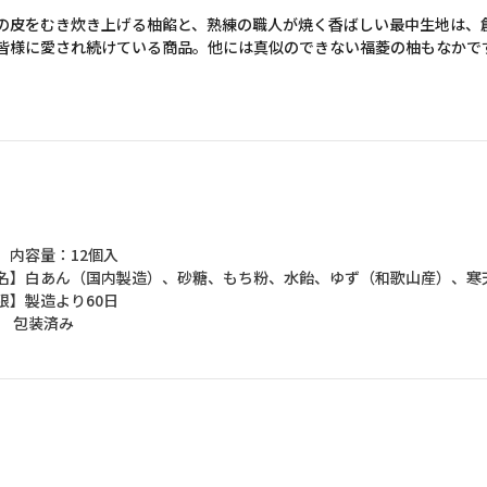
の皮をむき炊き上げる柚餡と、熟練の職人が焼く香ばしい最中生地は、
皆様に愛され続けている商品。他には真似のできない福菱の柚もなかで
】内容量：12個入
名】白あん（国内製造）、砂糖、もち粉、水飴、ゆず（和歌山産）、寒
限】製造より60日
 包装済み