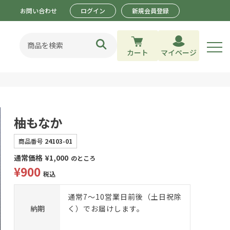
お問い合わせ
ログイン
新規会員登録
カート
マイページ
柚もなか
商品番号
24103-01
通常価格
¥
1,000
のところ
¥
900
税込
通常7～10営業日前後（土日祝除
納期
く）でお届けします。