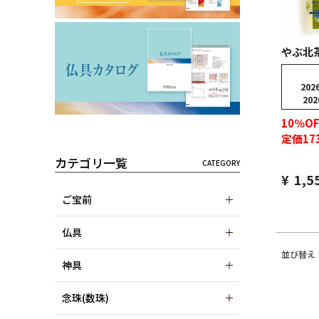
やぶ北茶
2026
202
10％OF
定価17
カテゴリ一覧
¥
1,5
ご宝前
仏具
並び替え
神具
念珠(数珠)