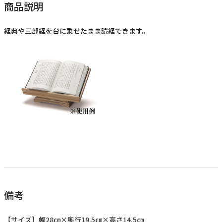
商品説明
経典や三部経を台に乗せたまま読経できます。
備考
【サイズ】幅28㎝×奥行19.5㎝×高さ14.5㎝