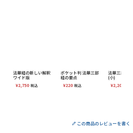
法華経の新しい解釈
ポケット判 法華三部
法華三部経・
ワイド版
経の要点
(小)
¥
2,750
¥
220
¥
2,200
税込
税込
税込