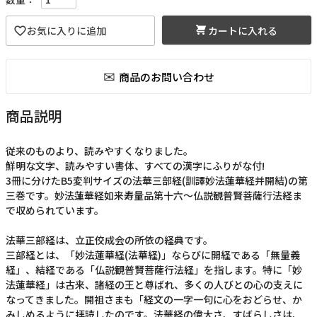
カートに入れる
商品説明
従来のものより、読みやすくなりました。
鮮明な文字、読みやすい書体、すべての漢字にふりがな付!
3冊に分けたB5変判サイズの法華三部経(訓譯妙法蓮華経并開結)の第
三巻です。妙法蓮華経如来寿量品第十六～仏説観普賢菩薩行法経ま
で収められています。
法華三部経は、立正佼成会の所依の経典です。
三部経とは、「妙法蓮華経(法華経)」ならびに開経である「無量義
経」、結経である「仏説観普賢菩薩行法経」を指します。特に「妙
法蓮華経」は古来、諸経の王と尊ばれ、多くの人びとの心の支えに
なってきました。開祖さまも「経文の一字一句に心をおどらせ、か
みしめるように拝読したのです。法華経の偉大さ、すばらしさは、