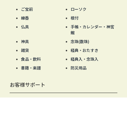
ご宝前
ローソク
線香
根付
仏具
手帳・カレンダー・神宮
館
神具
念珠(数珠)
雑貨
経典・おたすき
食品・飲料
経典入・念珠入
書籍・楽譜
防災用品
お客様サポート
はじめての方へ・ご利用ガイド
お支払いについて
配送・発送について