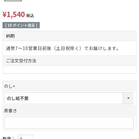
¥
1,540
税込
[
15
ポイント進呈 ]
納期
通常7～10営業日前後（土日祝除く）でお届けします。
ご注文
受付方法
のし
(
必
須
表書き
)