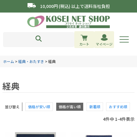
10,000円 (税込) 以上で送料当社負担
カート
マイページ
ホーム
経典・おたすき
経典
経典
並び替え
価格が安い順
価格が高い順
新着順
おすすめ順
4
件中
1
-
4
件表示