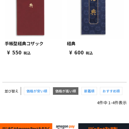
手帳型経典コザック
経典
¥
550
¥
600
税込
税込
並び替え
価格が安い順
価格が高い順
新着順
おすすめ順
4
件中
1
-
4
件表示