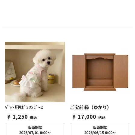
ご宝前 縁（ゆかり）
ﾍﾟｯﾄ用ﾘﾎﾞﾝﾜﾝﾋﾟｰｽ
¥
17,000
¥
1,250
税込
税込
販売期間
販売期間
2026/06/15 0:00
〜
2026/07/01 0:00
〜