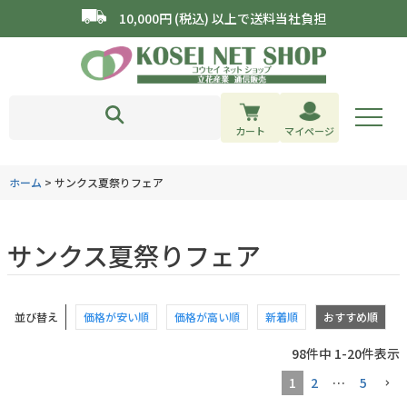
10,000円 (税込) 以上で送料当社負担
カート
マイページ
ホーム
サンクス夏祭りフェア
サンクス夏祭りフェア
並び替え
価格が安い順
価格が高い順
新着順
おすすめ順
98
件中
1
-
20
件表示
1
2
…
5