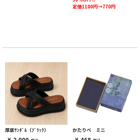
定価1100円→770円
厚底ｻﾝﾀﾞﾙ（ﾌﾞﾗｯｸ）
かたりべ ミニ
¥
2,000
¥
468