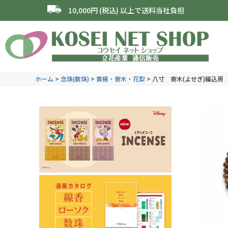
10,000円 (税込) 以上で送料当社負担
ホーム
念珠(数珠)
黄楊・寄木・花梨
八寸 寄木(よせぎ)編込房