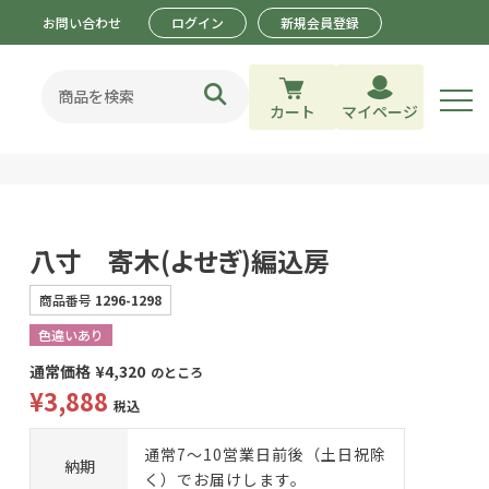
お問い合わせ
ログイン
新規会員登録
カート
マイページ
八寸 寄木(よせぎ)編込房
商品番号
1296-1298
色違いあり
通常価格
¥
4,320
のところ
¥
3,888
税込
通常7～10営業日前後（土日祝除
納期
く）でお届けします。