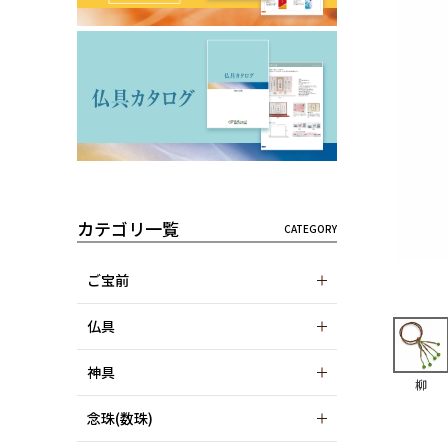
カテゴリ一覧
ご宝前
仏具
神具
柳
念珠(数珠)