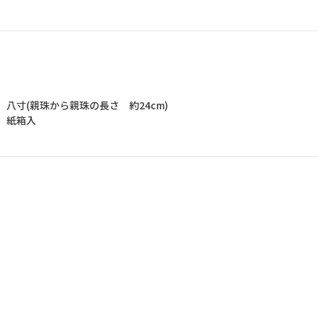
】八寸(親珠から親珠の長さ 約24cm)
】紙箱入