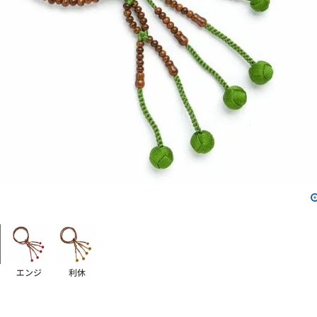
エンジ
利休