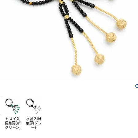
ヒスイ入
水晶入絹
絹華房(新
華房(グレ
グリーン)
ー)