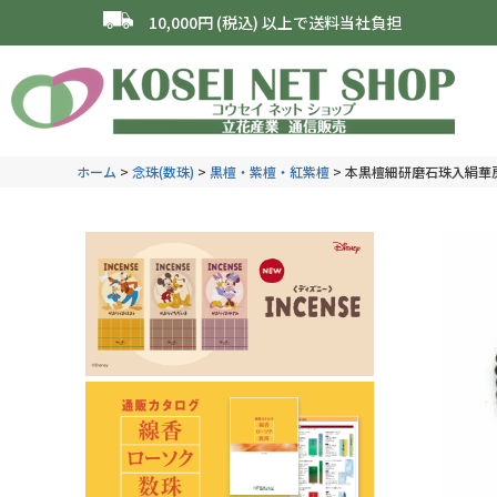
10,000円 (税込) 以上で送料当社負担
ホーム
念珠(数珠)
黒檀・紫檀・紅紫檀
本黒檀細研磨石珠入絹華