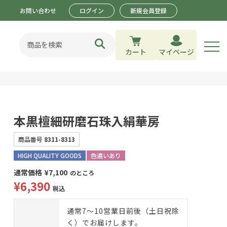
お問い合わせ
ログイン
新規会員登録
カート
マイページ
本黒檀細研磨石珠入絹華房
商品番号
8311-8313
HIGH QUALITY GOODS
色違いあり
通常価格
¥
7,100
のところ
¥
6,390
税込
通常7～10営業日前後（土日祝除
く）でお届けします。