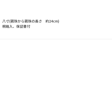
】八寸(親珠から親珠の長さ 約24cm)
】桐箱入、保証書付