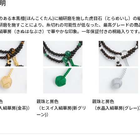
明
のある本黒檀(ほんこくたん)に細研磨を施した虎目石（とらめいし）の
研磨を施すことにより、糸切れの可能性が低なった、最高グレードの商
絹華房（きぬはなぶさ）で華やかな印象。一年保証付きの桐箱入りです
色
親珠と房色
親珠と房色
入絹華房(金茶)）
（ヒスイ入絹華房(新グリ
（水晶入絹華房(グレー)
ーン)）