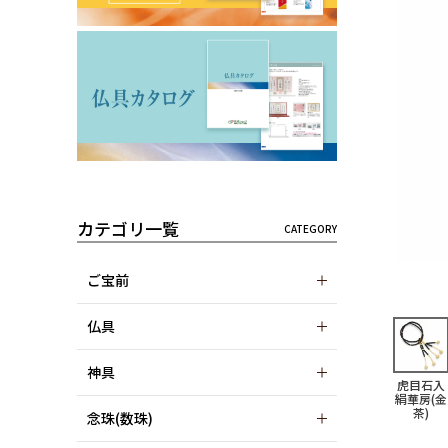
カテゴリ一覧
ご宝前
仏具
神具
虎目石入
絹華房(金
茶)
念珠(数珠)