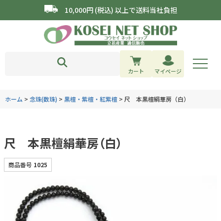
10,000円 (税込) 以上で送料当社負担
カート
マイページ
ホーム
念珠(数珠)
黒檀・紫檀・紅紫檀
尺 本黒檀絹華房（白）
尺 本黒檀絹華房（白）
商品番号
1025