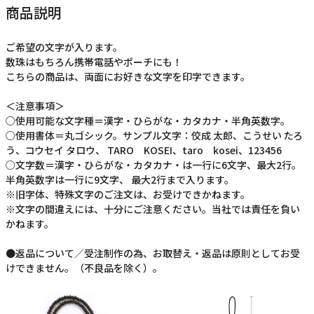
商品説明
ご希望の文字が入ります。
数珠はもちろん携帯電話やポーチにも！
こちらの商品は、両面にお好きな文字を印字できます。
＜注意事項＞
○使用可能な文字種＝漢字・ひらがな・カタカナ・半角英数字。
○使用書体＝丸ゴシック。サンプル文字：佼成 太郎、こうせい たろ
う、コウセイ タロウ、 TARO KOSEI、taro kosei、123456
○文字数＝漢字・ひらがな・カタカナ・は一行に6文字、最大2行。
半角英数字は一行に9文字、 最大2行まで入ります。
※旧字体、特殊文字のご注文は、お受けできかねます。
※文字の間違えには、十分にご注意ください。当社では責任を負い
かねます。
●返品について／受注制作の為、お取替え・返品は原則としてお受
けできません。（不良品を除く）。