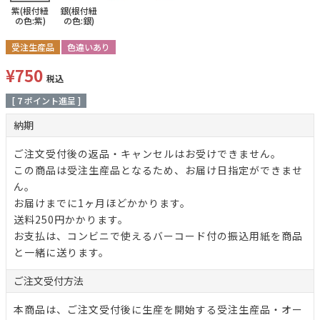
紫(根付紐
銀(根付紐
の色:紫)
の色:銀)
受注生産品
色違いあり
¥
750
税込
[
7
ポイント進呈 ]
納期
ご注文受付後の返品・キャンセルはお受けできません。
この商品は受注生産品となるため、お届け日指定ができませ
ん。
お届けまでに1ヶ月ほどかかります。
送料250円かかります。
お支払は、コンビニで使えるバーコード付の振込用紙を商品
と一緒に送ります。
ご注文
受付方法
本商品は、ご注文受付後に生産を開始する受注生産品・オー