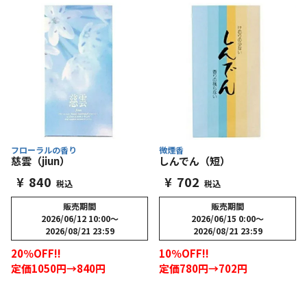
フローラルの香り
微煙香
慈雲（jiun）
しんでん（短）
¥
840
¥
702
税込
税込
販売期間
販売期間
2026/06/12 10:00
〜
2026/06/15 0:00
〜
2026/08/21 23:59
2026/08/21 23:59
20％OFF!!
10％OFF!!
定価1050円→840円
定価780円→702円