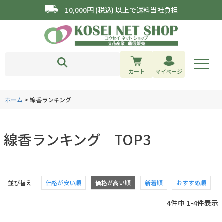
10,000円 (税込) 以上で送料当社負担
カート
マイページ
ホーム
線香ランキング
線香ランキング TOP3
並び替え
価格が安い順
価格が高い順
新着順
おすすめ順
4
件中
1
-
4
件表示