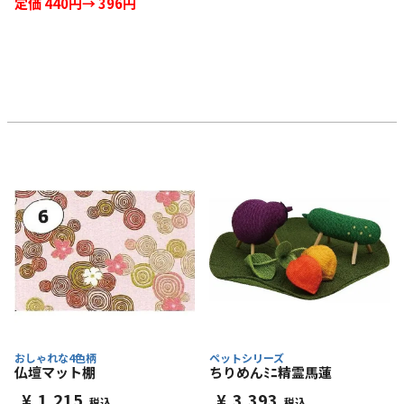
定価 440円→ 396円
おしゃれな4色柄
ペットシリーズ
仏壇マット棚
ちりめんﾐﾆ精霊馬蓮
¥
1,215
¥
3,393
税込
税込