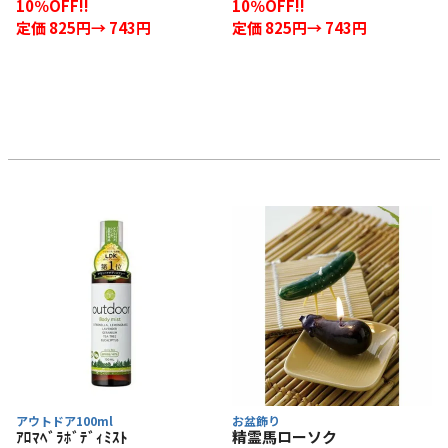
10％OFF!!
10％OFF!!
定価 825円→ 743円
定価 825円→ 743円
アウトドア100ml
お盆飾り
ｱﾛﾏﾍﾞﾗﾎﾞﾃﾞｨﾐｽﾄ
精霊馬ローソク