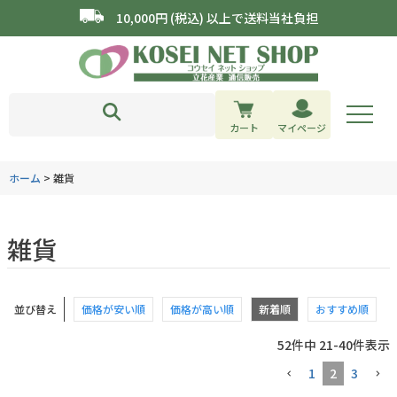
10,000円 (税込) 以上で送料当社負担
カート
マイページ
ホーム
雑貨
雑貨
並び替え
価格が安い順
価格が高い順
新着順
おすすめ順
52
件中
21
-
40
件表示
1
2
3