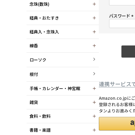
念珠(数珠)
パスワード
経典・おたすき
(
経典入・念珠入
)
線香
ローソク
根付
連携サービス
手帳・カレンダー・神宮館
Amazon.co.
雑貨
登録されるお客様は
タンよりお進みく
食料・飲料
書籍・楽譜