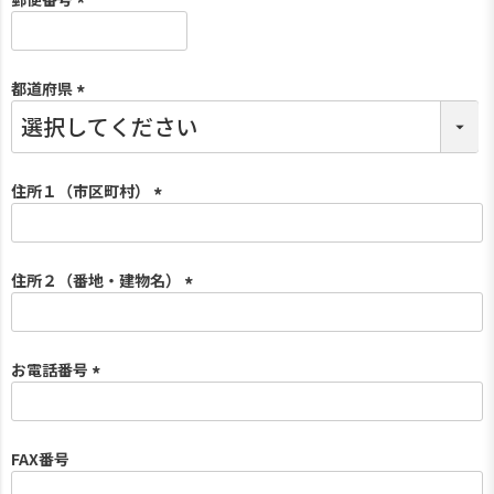
(
必
須
都道府県
)
(
必
須
)
住所１（市区町村）
(
必
須
住所２（番地・建物名）
)
(
必
須
お電話番号
)
(
必
須
FAX番号
)