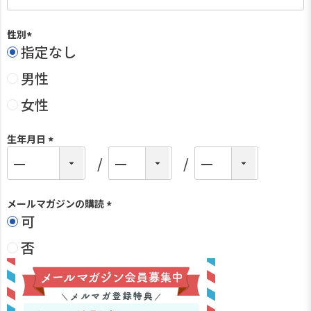
性別
指定なし
(
必
男性
須
)
女性
生年月日
(
必
須
)
メールマガジンの購読
可
(
必
否
須
)