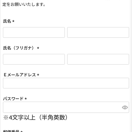
定をお願いいたします。
氏名
(
必
須
)
氏名（フリガナ）
(
必
須
)
Ｅメールアドレス
(
必
須
パスワード
)
(
必
須
)
郵便番号