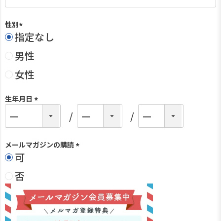
性別
指定なし
(
必
男性
須
)
女性
生年月日
(
必
須
)
メールマガジンの購読
可
(
必
否
須
)