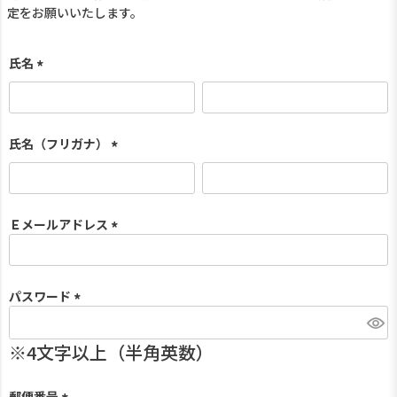
定をお願いいたします。
氏名
(
必
須
)
氏名（フリガナ）
(
必
須
)
Ｅメールアドレス
(
必
須
パスワード
)
(
必
須
)
郵便番号