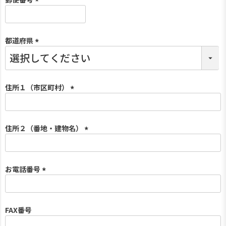
(
必
須
都道府県
)
(
必
須
)
住所１（市区町村）
(
必
須
住所２（番地・建物名）
)
(
必
須
お電話番号
)
(
必
須
FAX番号
)