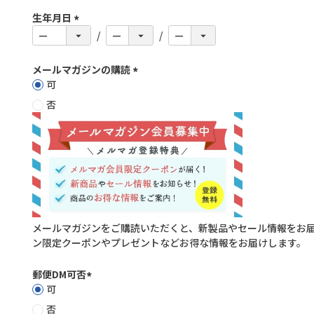
生年月日
(
必
須
メールマガジンの購読
)
可
(
必
否
須
)
メールマガジンをご購読いただくと、新製品やセール情報をお
ン限定クーポンやプレゼントなどお得な情報をお届けします。
郵便DM可否
可
(
必
否