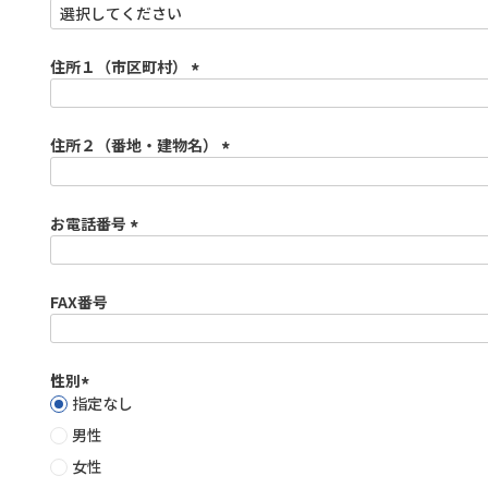
)
(
必
須
住所１（市区町村）
)
(
必
須
住所２（番地・建物名）
)
(
必
須
お電話番号
)
(
必
須
FAX番号
)
性別
指定なし
(
必
男性
須
女性
)