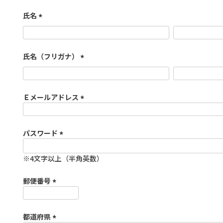
氏名
(
必
須
氏名（フリガナ）
)
(
必
須
Ｅメールアドレス
)
(
必
須
パスワード
)
(
必
須
)
郵便番号
(
必
須
都道府県