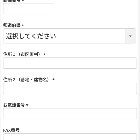
(
必
須
都道府県
)
(
必
須
)
住所１（市区町村）
(
必
須
住所２（番地・建物名）
)
(
必
須
お電話番号
)
(
必
須
FAX番号
)