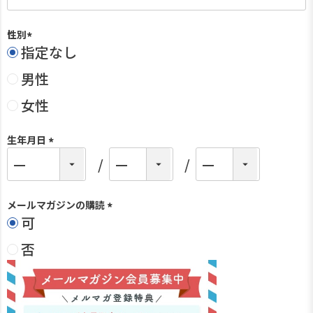
性別
指定なし
(
必
男性
須
)
女性
生年月日
(
必
須
)
メールマガジンの購読
可
(
必
否
須
)