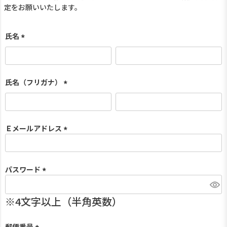
定をお願いいたします。
氏名
(
必
須
)
氏名（フリガナ）
(
必
須
)
Ｅメールアドレス
(
必
須
パスワード
)
(
必
須
)
郵便番号