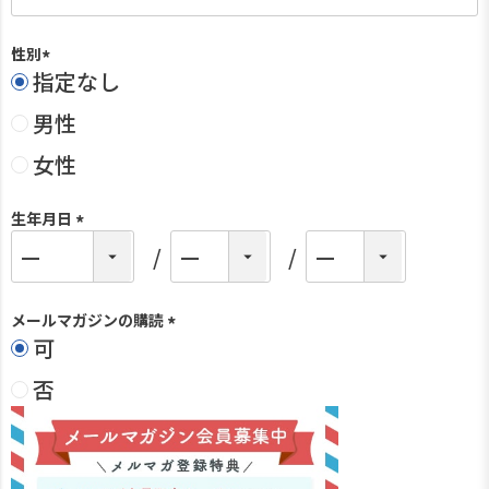
性別
指定なし
(
必
男性
須
)
女性
生年月日
(
必
須
)
メールマガジンの購読
可
(
必
否
須
)