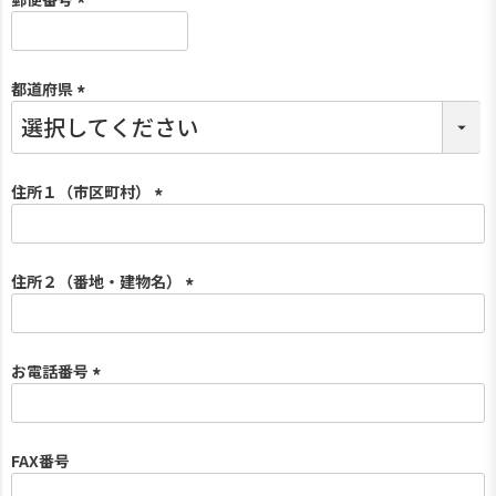
(
必
須
都道府県
)
(
必
須
)
住所１（市区町村）
(
必
須
住所２（番地・建物名）
)
(
必
須
お電話番号
)
(
必
須
FAX番号
)