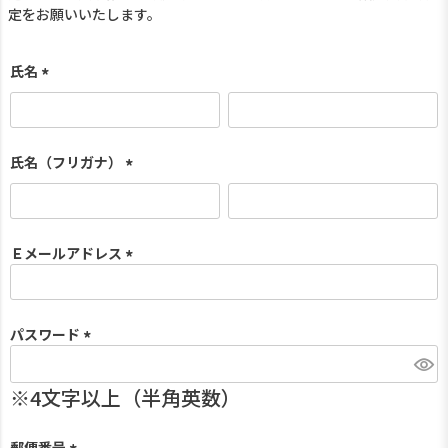
定をお願いいたします。
氏名
(
必
須
)
氏名（フリガナ）
(
必
須
)
Ｅメールアドレス
(
必
須
パスワード
)
(
必
須
)
郵便番号