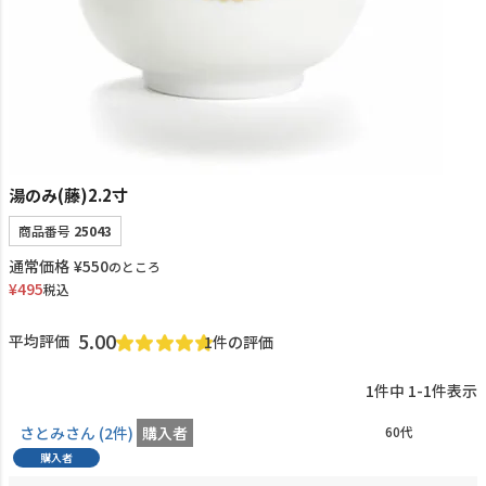
湯のみ(藤)2.2寸
商品番号
25043
通常価格
¥
550
のところ
¥
495
税込
5.00
1
1
件中
1
-
1
件表示
さとみ
2
60代
購入者