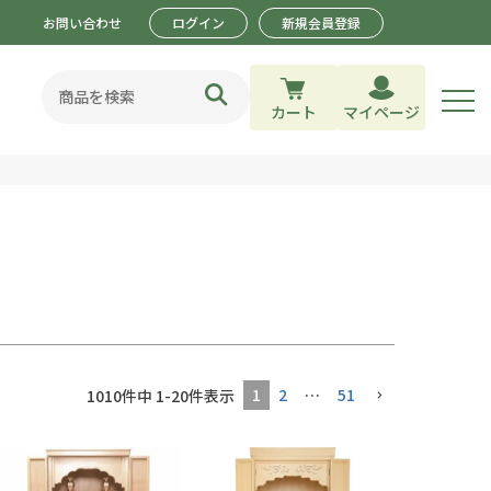
お問い合わせ
ログイン
新規会員登録
カート
マイページ
1
2
…
51
1010
件中
1
-
20
件表示