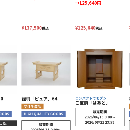
→125,640円
¥
137,500
¥
125,640
税込
税込
0
経机「ピュア」64
コンパクトでモダン
ご宝前「はあと」
受注生産品
販売期間
GOODS
HIGH QUALITY GOODS
2026/06/15 0:00
〜
2026/08/21 23:59
した。
販売期間
2026/06/15 0:00
〜