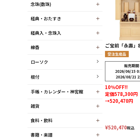
念珠(数珠)
経典・おたすき
経典入・念珠入
ご宝前「永壽」8
線香
受注生産品
ローソク
販売期間
2026/06/15 0
根付
2026/08/21 2
10％OFF!!
手帳・カレンダー・神宮館
定価578,300円
→520,470円
雑貨
食料・飲料
¥
520,470
税込
書籍・楽譜