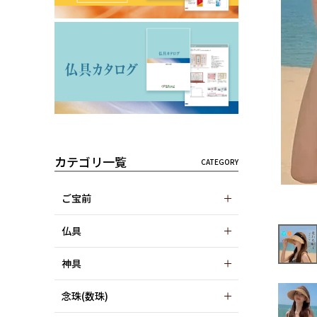
カテゴリ一覧
ご宝前
仏具
神具
念珠(数珠)