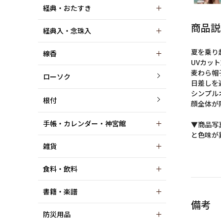
経典・おたすき
商品説
経典入・念珠入
夏を乗り
線香
UVカッ
麦わら帽
ローソク
日差しを
シンプル
根付
顔全体が
手帳・カレンダー・神宮館
▼商品写
と色味が
雑貨
食料・飲料
書籍・楽譜
備考
防災用品