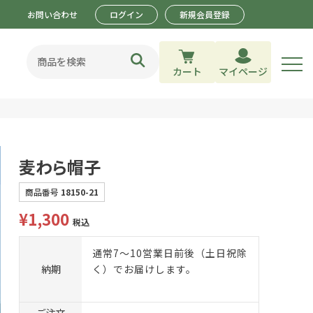
お問い合わせ
ログイン
新規会員登録
カート
マイページ
麦わら帽子
商品番号
18150-21
¥
1,300
税込
通常7～10営業日前後（土日祝除
納期
く）でお届けします。